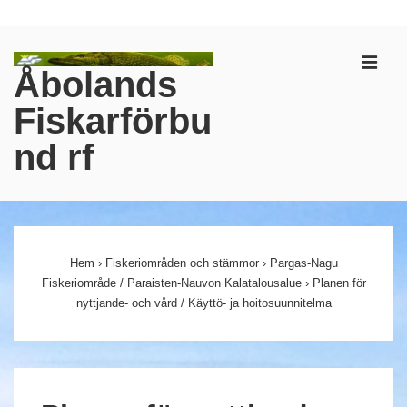
↓
Hoppa
till
Åbolands
MEN
huvudinnehållet
Fiskarförbu
nd rf
Huvudnavigering
Hem
›
Fiskeriområden och stämmor
›
Pargas-Nagu
Fiskeriområde / Paraisten-Nauvon Kalatalousalue
›
Planen för
nyttjande- och vård / Käyttö- ja hoitosuunnitelma