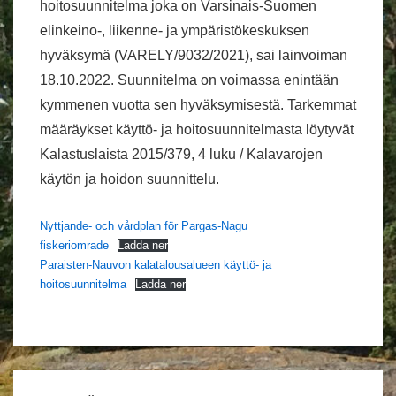
hoitosuunnitelma joka on Varsinais-Suomen
elinkeino-, liikenne- ja ympäristökeskuksen
hyväksymä (VARELY/9032/2021), sai lainvoiman
18.10.2022. Suunnitelma on voimassa enintään
kymmenen vuotta sen hyväksymisestä. Tarkemmat
määräykset käyttö- ja hoitosuunnitelmasta löytyvät
Kalastuslaista 2015/379, 4 luku / Kalavarojen
käytön ja hoidon suunnittelu.
Nyttjande- och vårdplan för Pargas-Nagu
fiskeriomrade
Ladda ner
Paraisten-Nauvon kalatalousalueen käyttö- ja
hoitosuunnitelma
Ladda ner