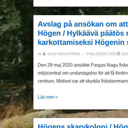
Bidrag
Avslag på ansökan om att 
Högen / Hylkäävä päätös
karkottamiseksi Högenin 
AV
OLAV GRANSTRÖM
PUBLICERAT DEN
02/
Den 29 maj 2020 ansökte Pargas-Nagu fiskeri
miljöcentral om undantagslov för att få fördr
centrum. Motivet var att skydda fiskstammar
Avslag
Läs mer »
på
ansökan
om
Högens skarvkoloni / Hö