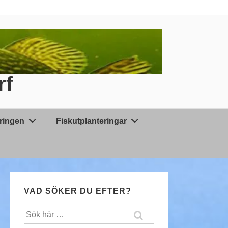
rf
äringen
Fiskutplanteringar
VAD SÖKER DU EFTER?
Sök
efter: