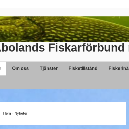
bolands Fiskarförbund 
r
Om oss
Tjänster
Fisketillstånd
Fiskerin
Hem
›
Nyheter