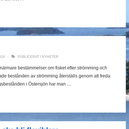
024
PUBLICERAT I
NYHETER
d närmare bestämmelser om fisket efter strömming och
rade bestånden av strömming återställs genom att freda
ngsbestånden i Östersjön har man …