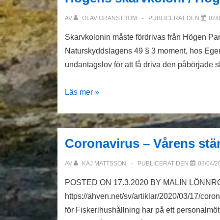
att
få
AV
OLAV GRANSTRÖM
PUBLICERAT DEN
02/
fördriva
Skarvkolonin måste fördrivas från Högen Pa
skarvkolonin
Naturskyddslagens 49 § 3 moment, hos Egentli
från
undantagslov för att få driva den påbörjade 
Högen
/
Högens
Läs mer »
Hylkäävä
skarvkoloni
päätös
/
merimetsokolonian
Högenin
karkottamiseksi
Coronavirus – Vårens stä
merimetsokolnia
Högenin
AV
KAJ MATTSSON
PUBLICERAT DEN
03/04/2
saarelta
POSTED ON 17.3.2020 BY MALIN LÖNNROTH
https://ahven.net/sv/artiklar/2020/03/17/cor
för Fiskerihushållning har på ett personalmö