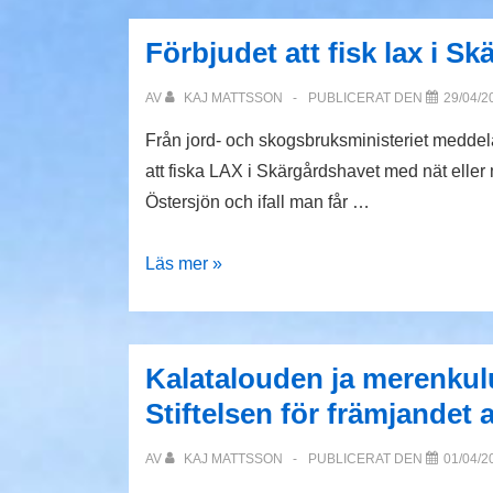
Förbjudet att fisk lax i S
AV
KAJ MATTSSON
PUBLICERAT DEN
29/04/2
Från jord- och skogsbruksministeriet meddelar
att fiska LAX i Skärgårdshavet med nät elle
Östersjön och ifall man får …
Förbjudet
Läs mer »
att
fisk
lax
Kalatalouden ja merenkul
i
Stiftelsen för främjandet 
Skärgårdshavet
AV
KAJ MATTSSON
PUBLICERAT DEN
01/04/2