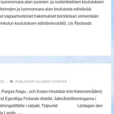
ja luonnonvara-alan suomen- ja ruotsinkielisen koulutuksen
keinojen ja luonnonvara-alan koulutusta edistävää
tetut vapaamuotoiset hakemukset toimitetaan viimeistään
enkulun koulutuksen edistämissäätiö, c/o Åbolands
025
PUBLICERAT I
ALLMÄNT
,
NYHETER
, Pargas-Nagu-, och Korpo-Houtskär-Iniö fiskeriområden)
 Egentliga Finlands distrikt, Jaktvårdsföreningarna i
tbildningstillfälle i säljakt. Tidpunkt: Lördagen den
a Lande, …