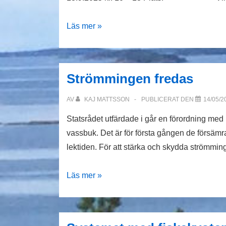
fiskeri-
och
Säljaktsutbildning
Läs mer »
sjöfartsutbildning
Strömmingen fredas
AV
KAJ MATTSSON
PUBLICERAT DEN
14/05/2
Statsrådet utfärdade i går en förordning me
vassbuk. Det är för första gången de försäm
lektiden. För att stärka och skydda strömmi
Strömmingen
Läs mer »
fredas