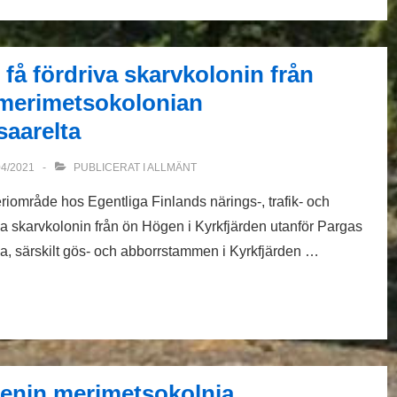
få fördriva skarvkolonin från
 merimetsokolonian
saarelta
04/2021
PUBLICERAT I
ALLMÄNT
område hos Egentliga Finlands närings-, trafik- och
iva skarvkolonin från ön Högen i Kyrkfjärden utanför Pargas
na, särskilt gös- och abborrstammen i Kyrkfjärden …
genin merimetsokolnia