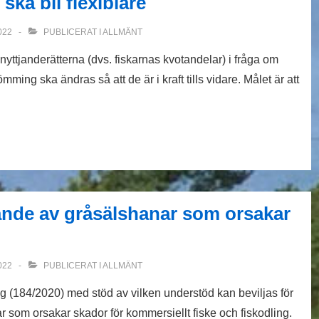
ka bli flexiblare
022
PUBLICERAT I
ALLMÄNT
a nyttjanderätterna (dvs. fiskarnas kvotandelar) i fråga om
mming ska ändras så att de är i kraft tills vidare. Målet är att
nde av gråsälshanar som orsakar
022
PUBLICERAT I
ALLMÄNT
g (184/2020) med stöd av vilken understöd kan beviljas för
 som orsakar skador för kommersiellt fiske och fiskodling.