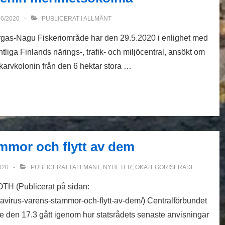
06/2020
PUBLICERAT I
ALLMÄNT
rgas-Nagu Fiskeriområde har den 29.5.2020 i enlighet med
ga Finlands närings-, trafik- och miljöcentral, ansökt om
skarvkolonin från den 6 hektar stora …
mmor och flytt av dem
020
PUBLICERAT I
ALLMÄNT
,
NYHETER
,
OKATEGORISERADE
 (Publicerat på sidan:
onavirus-varens-stammor-och-flytt-av-dem/) Centralförbundet
te den 17.3 gått igenom hur statsrådets senaste anvisningar