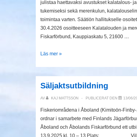
julistaa haettavaksi avustukset kalatalous- 
tukemiseksi sekä merenkulun, kalatalouselin
toimintaa varten. Säätiön hallitukselle osoi
30.4.2026 osoitteeseen Kalatalouden ja mer
Fiskarförbund, Kauppiaskatu 5, 21600 …
Kalatalouden
Läs mer »
ja
merenkulun
koulutuksen
Säljaktsutbildning
edistämissäätiö
–
AV
KAJ MATTSSON
PUBLICERAT DEN
13/06/2
Stiftelsen
Fiskeriområdena i Åboland (Kimitoön-Finby-
för
ordnar i samarbete med Finlands Jägarförbund
främjandet
Åboland och Åbolands Fiskarförbund ett u
av
13.9.2025 kl. 10 – 13 Plats: Vill