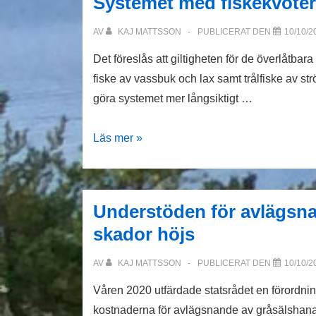
Systemet med fiskekvoter s
AV
KAJ MATTSSON
PUBLICERAT DEN
10/10/2
Det föreslås att giltigheten för de överlåtbar
fiske av vassbuk och lax samt trålfiske av strö
göra systemet mer långsiktigt …
Systemet
Läs mer »
med
fiskekvoter
ska
Understöden för avlägsna
bli
skador höjs
flexiblare
AV
KAJ MATTSSON
PUBLICERAT DEN
10/10/2
Våren 2020 utfärdade statsrådet en förordnin
kostnaderna för avlägsnande av gråsälshanar