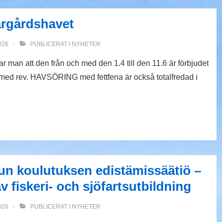
kärgårdshavet
026
PUBLICERAT I
NYHETER
 man att den från och med den 1.4 till den 11.6 är förbjudet
r med rev. HAVSÖRING med fettfena är också totalfredad i
un koulutuksen edistämissäätiö –
av fiskeri- och sjöfartsutbildning
026
PUBLICERAT I
NYHETER