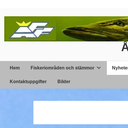
↓
Hoppa
till
huvudinnehållet
Å
Huvudnavigering
Hem
Fiskeriområden och stämmor
Nyhete
Kontaktuppgifter
Bilder