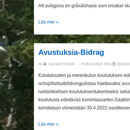
Att avlägsna en gråsälshane som orsakar ska
Understöden
Läs mer »
för
avlägsnande
av
Avustuksia-Bidrag
gråsälshanar
som
AV
KAJ MATTSSON
PUBLICERAT DEN
29/03/2
orsakar
Kalatalouden ja merenkulun koulutuksen edist
skador
ochsjöfartsutbildningjulistaa haettavaksi av
höjs
ruotsinkielisen koulutuksentukemiseksi sekä
koulutusta edistävää toimintaavarten.Säätiö
toimitetaan viimeistään 30.4.2022 osoittee
Avustuksia-
Läs mer »