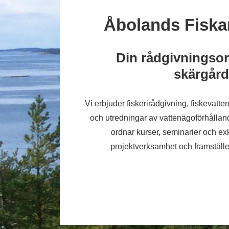
Åbolands Fiska
Din rådgivningsor
skärgår
Vi erbjuder fiskerirådgivning, fiskevatt
och utredningar av vattenägoförhålland
ordnar kurser, seminarier och exk
projektverksamhet och framställe