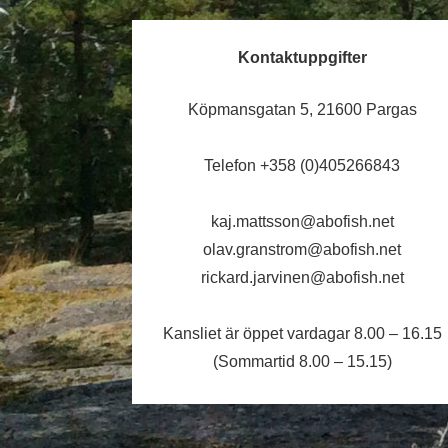
Kontaktuppgifter
Köpmansgatan 5, 21600 Pargas
Telefon +358 (0)405266843
kaj.mattsson@abofish.net
olav.granstrom@abofish.net
rickard.jarvinen@abofish.net
Kansliet är öppet vardagar 8.00 – 16.15
(Sommartid 8.00 – 15.15)