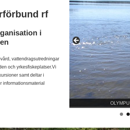
rförbund rf
ganisation i
den
envård, vattendragsutredningar
en och yrkesfiskeplatser.Vi
ursioner samt deltar i
r informationsmaterial
OLYMPU