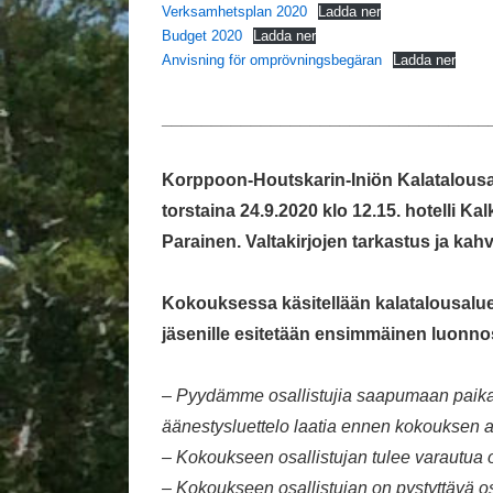
Verksamhetsplan 2020
Ladda ner
Budget 2020
Ladda ner
Anvisning för omprövningsbegäran
Ladda ner
_________________________________
Korppoon-Houtskarin-Iniön Kalatalousa
torstaina 24.9.2020 klo 12.15. hotelli Ka
Parainen. Valtakirjojen tarkastus ja kahv
Kokouksessa käsitellään kalatalousalu
jäsenille esitetään ensimmäinen luonnos
–
Pyydämme osallistujia saapumaan paikalle 
äänestysluettelo laatia ennen kokouksen a
– Kokoukseen osallistujan tulee varautua 
– Kokoukseen osallistujan on pystyttävä 