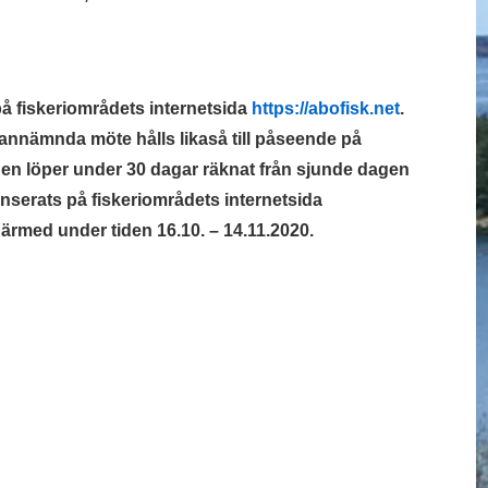
å fiskeriområdets internetsida
https://abofisk.net
.
vannämnda möte hålls likaså till påseende på
den löper under 30 dagar räknat från sjunde dagen
onserats på fiskeriområdets internetsida
ärmed under tiden 16.10. – 14.11.2020.