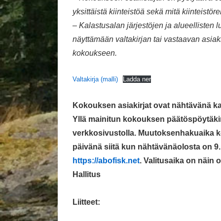
yksittäistä kiinteistöä sekä mitä kiinteistö
– Kalastusalan järjestöjen ja alueellisten l
näyttämään valtakirjan tai vastaavan asiak
kokoukseen.
Valtakirja (malli)
Ladda ner
Kokouksen asiakirjat ovat nähtävänä k
Yllä mainitun kokouksen päätöspöytäkir
verkkosivustolla. Muutoksenhakuaika ke
päivänä siitä kun nähtävänäolosta on 9.
https://abofisk.net
. Valitusaika on näin o
Hallitus
Liitteet: