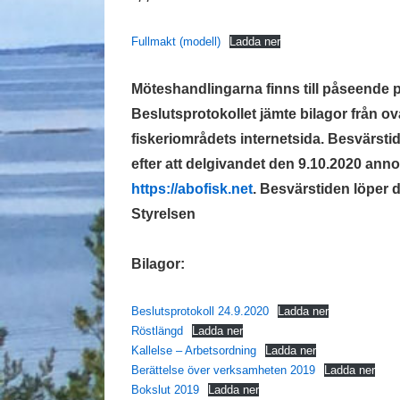
Fullmakt (modell)
Ladda ner
Möteshandlingarna finns till påseende p
Beslutsprotokollet jämte bilagor från o
fiskeriområdets internetsida. Besvärsti
efter att delgivandet den 9.10.2020 ann
https://abofisk.net
.
Besvärstiden löper d
Styrelsen
Bilagor:
Beslutsprotokoll 24.9.2020
Ladda ner
Röstlängd
Ladda ner
Kallelse – Arbetsordning
Ladda ner
Berättelse över verksamheten 2019
Ladda ner
Bokslut 2019
Ladda ner