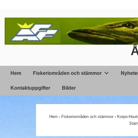
↓
Hoppa
till
huvudinnehållet
Å
Huvudnavigering
Hem
Fiskeriområden och stämmor
Nyhete
Kontaktuppgifter
Bilder
Hem
›
Fiskeriområden och stämmor
›
Korpo-Houts
Stäm