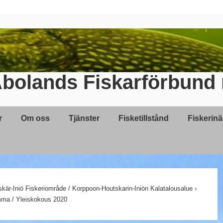
bolands Fiskarförbund 
r
Om oss
Tjänster
Fisketillstånd
Fiskerin
kär-Iniö Fiskeriområde / Korppoon-Houtskarin-Iniön Kalatalousalue
›
ma / Yleiskokous 2020