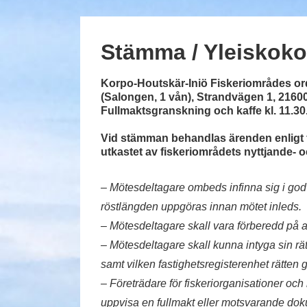
Stämma / Yleiskok
Korpo-Houtskär-Iniö Fiskeriområdes o
(Salongen, 1 vån), Strandvägen 1, 2160
Fullmaktsgranskning och kaffe kl. 11.30
Vid stämman behandlas ärenden enligt 
utkastet av fiskeriområdets nyttjande- 
– Mötesdeltagare ombeds infinna sig i god
röstlängden uppgöras innan mötet inleds.
– Mötesdeltagare skall vara förberedd på at
– Mötesdeltagare skall kunna intyga sin rätt
samt vilken fastighetsregisterenhet rätten g
– Företrädare för fiskeriorganisationer och
uppvisa en fullmakt eller motsvarande do