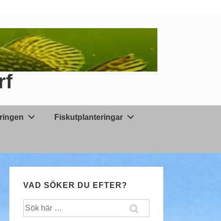
rf
äringen
Fiskutplanteringar
VAD SÖKER DU EFTER?
Sök
efter: