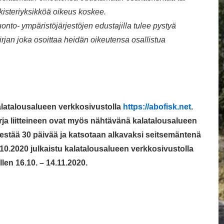
rekisteriyksikköä oikeus koskee.
uonto- ympäristöjärjestöjen edustajilla tulee pystyä
irjan joka osoittaa heidän oikeutensa osallistua
alatalousalueen verkkosivustolla
https://abofisk.net
.
ja liitteineen ovat myös nähtävänä kalatalousalueen
stää 30 päivää ja katsotaan alkavaksi seitsemäntenä
10.2020 julkaistu kalatalousalueen verkkosivustolla
llen 16.10. – 14.11.2020.