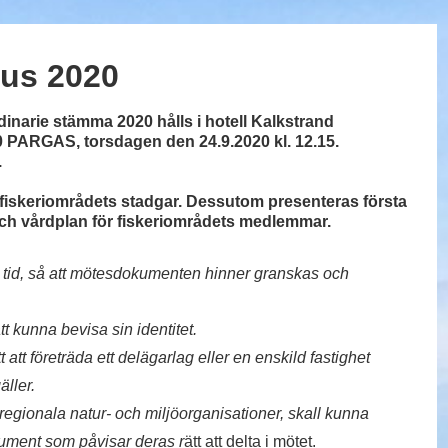
ous 2020
rdinarie stämma 2020
hålls i hotell Kalkstrand
0 PARGAS, torsdagen den 24.9.2020 kl. 12.15.
.
fiskeriområdets stadgar. Dessutom presenteras första
och vårdplan för fiskeriområdets medlemmar.
 tid, så att mötesdokumenten hinner granskas och
t kunna bevisa sin identitet.
 att företräda ett delägarlag eller en enskild fastighet
äller.
 regionala natur- och miljöorganisationer, skall kunna
kument som påvisar deras r
ätt att delta i mötet.