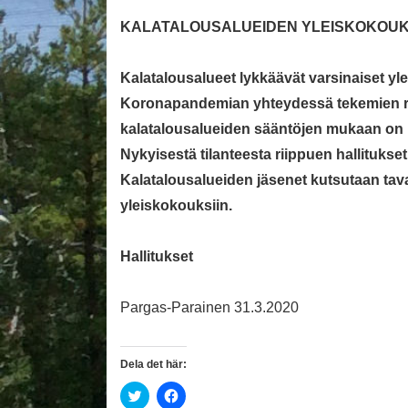
KALATALOUSALUEIDEN YLEISKOKOUK
Kalatalousalueet lykkäävät varsinaiset y
Koronapandemian yhteydessä tekemien raj
kalatalousalueiden sääntöjen mukaan on pi
Nykyisestä tilanteesta riippuen hallituk
Kalatalousalueiden jäsenet kutsutaan tav
yleiskokouksiin.
Hallitukset
Pargas-Parainen 31.3.2020
Dela det här:
K
K
l
l