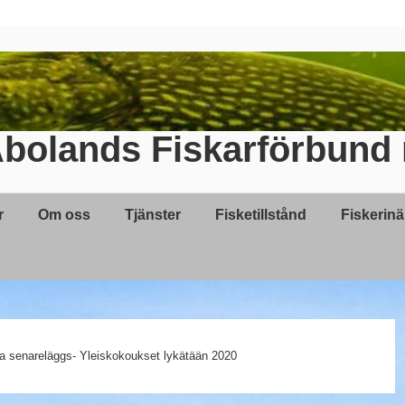
bolands Fiskarförbund 
r
Om oss
Tjänster
Fisketillstånd
Fiskerin
 senareläggs- Yleiskokoukset lykätään 2020