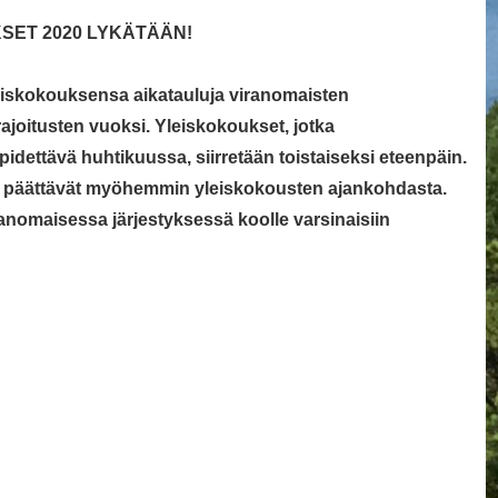
SET 2020
LYKÄTÄÄN!
leiskokouksensa aikatauluja viranomaisten
oitusten vuoksi. Yleisk
okoukset, jotka
dettävä huhtikuussa, siirretään toistaiseksi eteenpäin.
set päättävät myöhemmin yleiskokousten ajankohdasta.
anomaisessa järjestyksessä koolle varsinaisiin