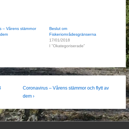
s – Vårens stämmor
Beslut om
v dem
Fiskeriområdesgränserna
17/01/2018
I ”Okategoriserade”
Nästa
3
Coronavirus – Vårens stämmor och flytt av
inlägg
dem ›
är