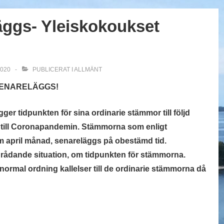
ggs- Yleiskokoukset
2020
PUBLICERAT I
ALLMÄNT
SENARELÄGGS!
r tidpunkten för sina ordinarie stämmor till följd
g till Coronapandemin. Stämmorna som enligt
om april månad, senareläggs på obestämd tid.
 rådande situation, om tidpunkten för stämmorna.
normal ordning kallelser till de ordinarie stämmorna då